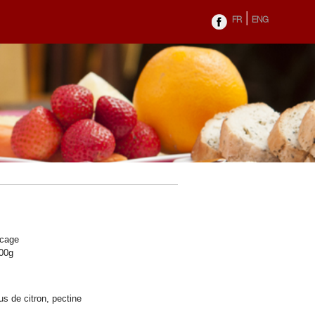
|
FR
ENG
 cage
100g
s de citron, pectine