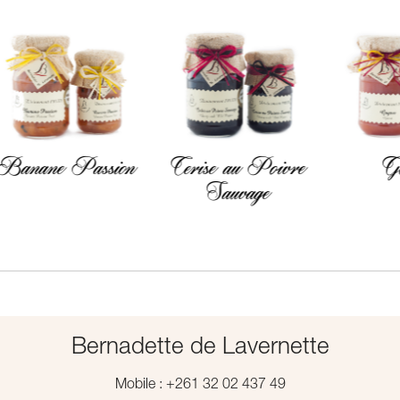
ne Passion
Cerise au Poivre
Goyave
Sauvage
Bernadette de Lavernette
Mobile : +261 32 02 437 49