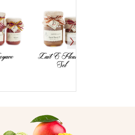
Lait & Fleur de
La Rhubarbe
Sel