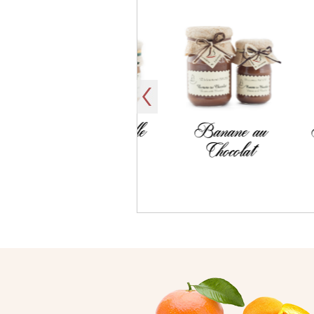
Ananas Vanille
Banane au
Bana
Romarin
Chocolat