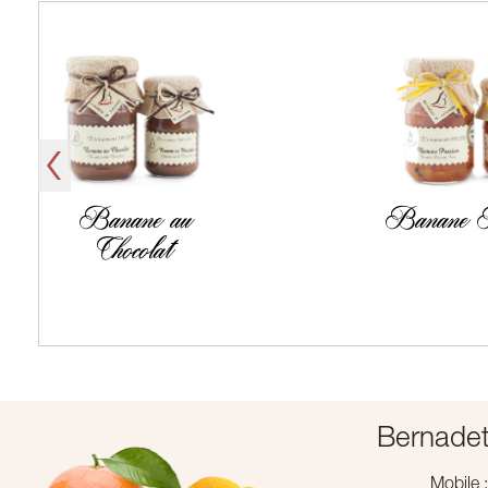
Banane au
Banane P
Chocolat
Bernadet
Mobile 