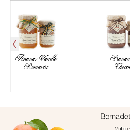
Ananas Vanille
Banane
Romarin
Chocol
Bernadet
Mobile 